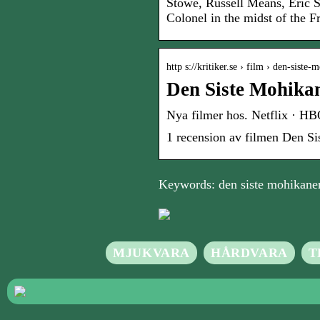
Stowe, Russell Means, Eric Sc
Colonel in the midst of the 
http s://kritiker.se › film › den-siste
Den Siste Mohikane
Nya filmer hos. Netflix · HB
1 recension av filmen Den S
Keywords: den siste mohikanen
MJUKVARA
HÅRDVARA
T
Storfor
ultimat
högkvali
Optimerad