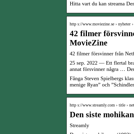
Hitta vart du kan streama De
http s://www.moviezine.se › nyheter 
42 filmer försvinn
MovieZine
42 filmer försvinner från Ne
25 sep. 2022 — Ett flertal br
annat försvinner några … Den
Fånga Steven Spielbergs kla
menige Ryan” och ”Schindler’
http s://www.streamly.com › title › ne
Den siste mohikan
Streamly