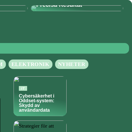
Precisa Resultat
M
ELEKTRONIK
NYHETER
IT
Cybersäkerhet i
Oddset-system:
Skydd av
användardata