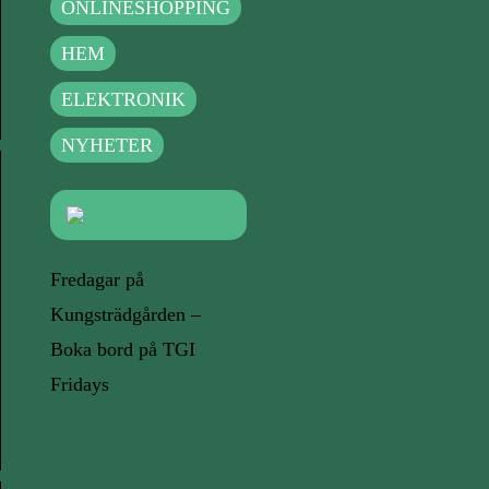
ONLINESHOPPING
HEM
ELEKTRONIK
NYHETER
Fredagar på
Kungsträdgården –
Boka bord på TGI
Fridays