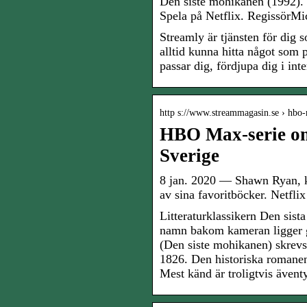
Den siste mohikanen (1992)
Spela på Netflix. Regissör
Streamly är tjänsten för dig
alltid kunna hitta något som pa
passar dig, fördjupa dig i int
http s://www.streammagasin.se › hb
HBO Max-serie om
Sverige
8 jan. 2020 — Shawn Ryan, kän
av sina favoritböcker. Netflix
Litteraturklassikern Den sist
namn bakom kameran ligger 
(Den siste mohikanen) skrev
1826. Den historiska romanen 
Mest känd är troligtvis ävent