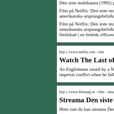
Den siste mohikanen (1992) på
Film på Netflix: Den siste 
amerikanska ursprungsbefolk
Film på Netflix: Den siste 
amerikanska ursprungsbefolkn
förälskad i en brittisk officers
http s://www.netflix.com › title
Watch The Last of
An Englishman raised by a Na
imperial conflict when he fall
http s://www.filmtopp.se › film › st
Streama Den siste
Hitta vart du kan streama De