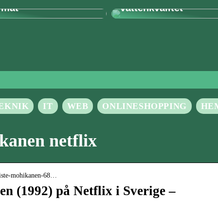
rmat
vattenkvalitet
EKNIK
IT
WEB
ONLINESHOPPING
HE
kanen netflix
n-siste-mohikanen-68…
n (1992) på Netflix i Sverige –