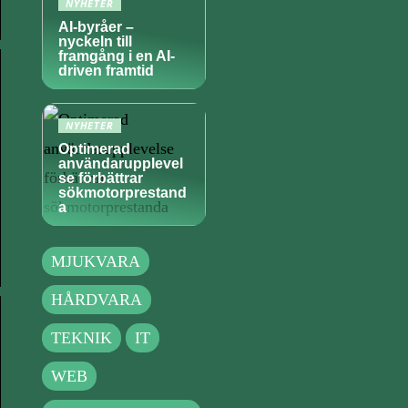
NYHETER
AI-byråer –
nyckeln till
framgång i en AI-
driven framtid
NYHETER
Optimerad
användarupplevel
se förbättrar
sökmotorprestand
a
MJUKVARA
HÅRDVARA
TEKNIK
IT
WEB