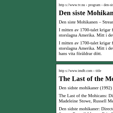
http s://www.tv.nu › program › den-s
Den siste Mohikan
Den siste Mohikanen – Strea
I mitten av 1700-talet krigar
storslagna Amerika. Mitt i d
I mitten av 1700-talet krigar
storslagna Amerika. Mitt i de
hans vita föräldrar dött.
http s://www.imdb.com › title
The Last of the M
Den sidste mohikaner (1992
The Last of the Mohicans: D
Madeleine Stowe, Russell Me
Den sidste mohikaner: Direc