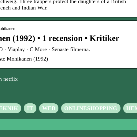
hweig. Three trappers protect the daughters of a British
French and Indian War.
-mohikanen
n (1992) • 1 recension • Kritiker
O · Viaplay · C More · Senaste filmerna.
iste Mohikanen (1992)
 netflix
EKNIK
IT
WEB
ONLINESHOPPING
HE
matsskrivare: Den
a lösningen för
Duschfilter – en nycke
tativa utskrifter i
bättre hälsa och