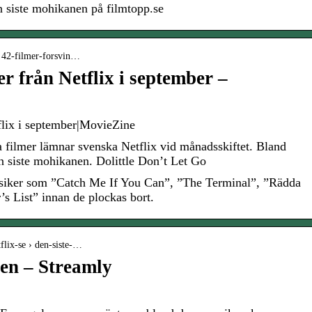
n siste mohikanen på filmtopp.se
› 42-filmer-forsvin…
er från Netflix i september –
tflix i september|MovieZine
a filmer lämnar svenska Netflix vid månadsskiftet. Bland
 siste mohikanen. Dolittle Don’t Let Go
ssiker som ”Catch Me If You Can”, ”The Terminal”, ”Rädda
s List” innan de plockas bort.
tflix-se › den-siste-…
en – Streamly