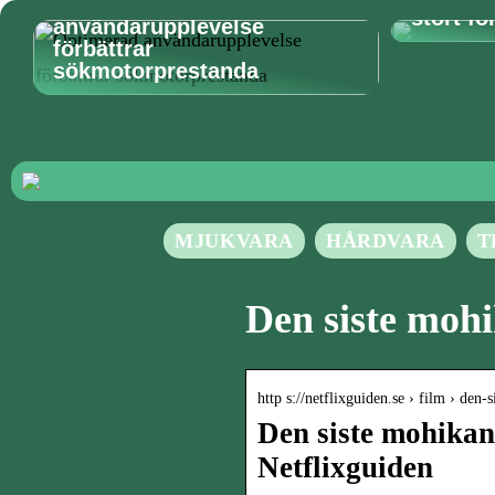
Optimerad
stort fo
användarupplevelse
förbättrar
sökmotorprestanda
MJUKVARA
HÅRDVARA
T
Den siste mohi
http s://netflixguiden.se › film › de
Den siste mohikane
Netflixguiden