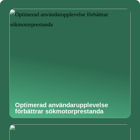
Optimerad användarupplevelse
förbättrar sökmotorprestanda