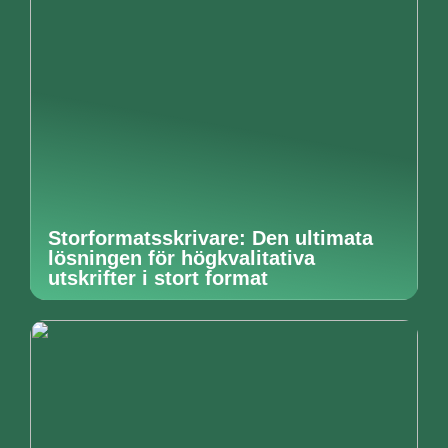
Storformatsskrivare: Den ultimata
lösningen för högkvalitativa
utskrifter i stort format