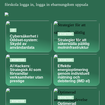
förskola logga in, logga in ebarnungdom uppsala
IT
NYHETER
Cybersäkerhet i
Oddset-system:
Strategier för att
Skydd av
säkerställa pålitlig
användardata
molninfrastruktur
NYHETER
NYHETER
AI Hackers:
Effektiv
Strategisk AI som
energioptimering
förvandlar
genom individuell
verksamheter utan
mätning och
prestige
debitering (IMD el)
NYHETER
NYHETER
Optimerad