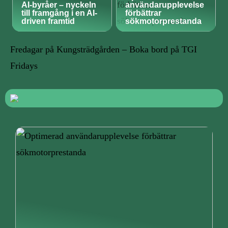
AI-byråer – nyckeln
användarupplevelse
till framgång i en AI-
förbättrar
driven framtid
sökmotorprestanda
Fredagar på Kungsträdgården – Boka bord på TGI
Fridays