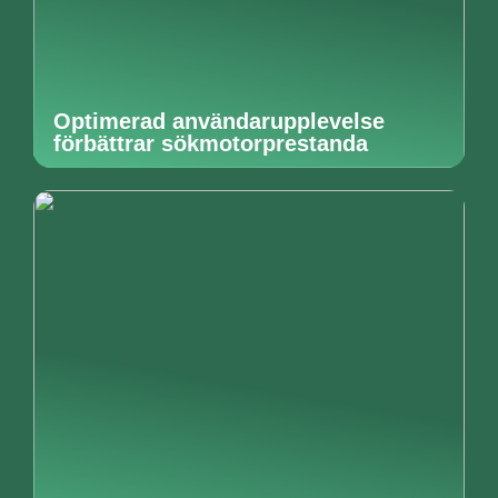
Optimerad användarupplevelse
förbättrar sökmotorprestanda