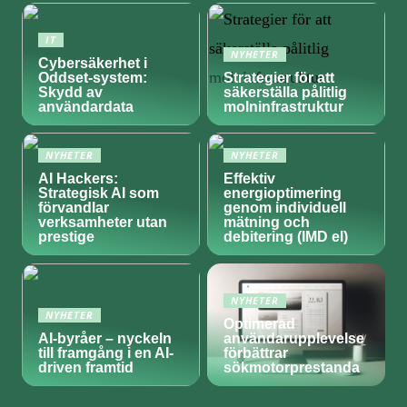
IT
NYHETER
Cybersäkerhet i
Oddset-system:
Strategier för att
Skydd av
säkerställa pålitlig
användardata
molninfrastruktur
NYHETER
NYHETER
AI Hackers:
Effektiv
Strategisk AI som
energioptimering
förvandlar
genom individuell
verksamheter utan
mätning och
prestige
debitering (IMD el)
NYHETER
NYHETER
Optimerad
AI-byråer – nyckeln
användarupplevelse
till framgång i en AI-
förbättrar
driven framtid
sökmotorprestanda