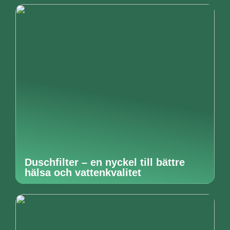
Duschfilter – en nyckel till bättre
hälsa och vattenkvalitet