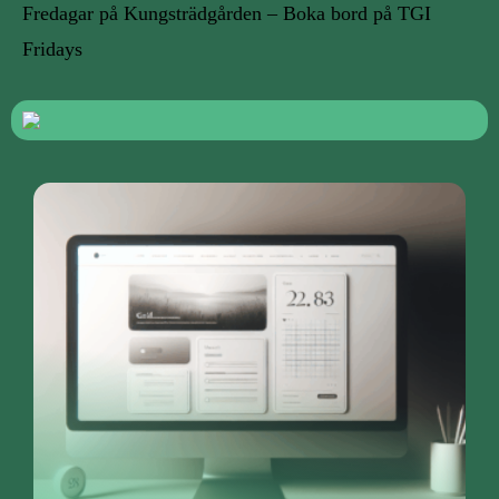
Fredagar på Kungsträdgården – Boka bord på TGI
Fridays