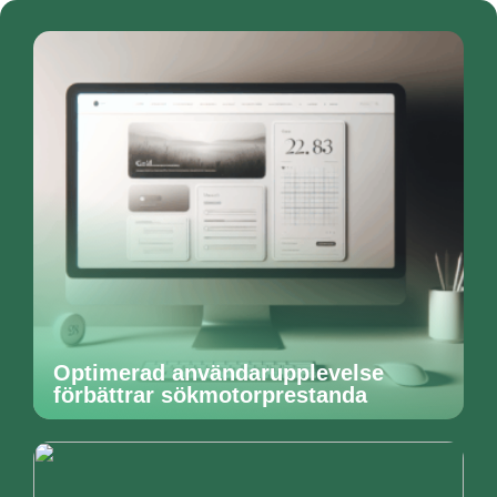
Optimerad användarupplevelse
förbättrar sökmotorprestanda