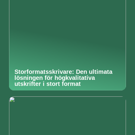
Storformatsskrivare: Den ultimata
lösningen för högkvalitativa
utskrifter i stort format