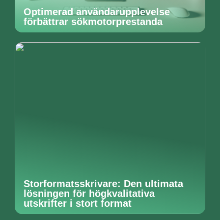
Optimerad användarupplevelse
förbättrar sökmotorprestanda
Storformatsskrivare: Den ultimata
lösningen för högkvalitativa
utskrifter i stort format