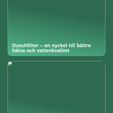
Duschfilter – en nyckel till bättre
hälsa och vattenkvalitet