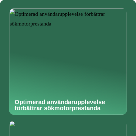
Optimerad användarupplevelse
förbättrar sökmotorprestanda