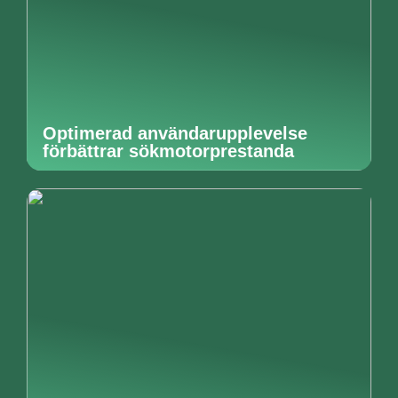
Optimerad användarupplevelse
förbättrar sökmotorprestanda