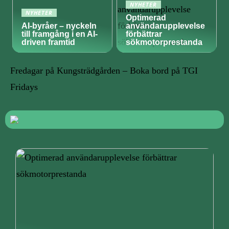
NYHETER
NYHETER
Optimerad
AI-byråer – nyckeln
användarupplevelse
till framgång i en AI-
förbättrar
driven framtid
sökmotorprestanda
Fredagar på Kungsträdgården – Boka bord på TGI
Fridays