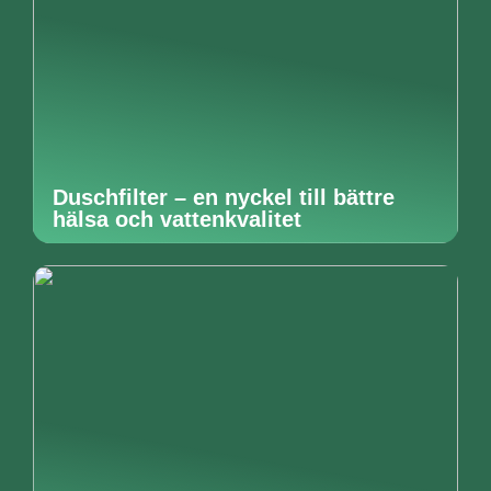
Duschfilter – en nyckel till bättre
hälsa och vattenkvalitet