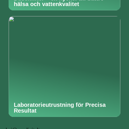
hälsa och vattenkvalitet
Laboratorieutrustning för Precisa
Resultat