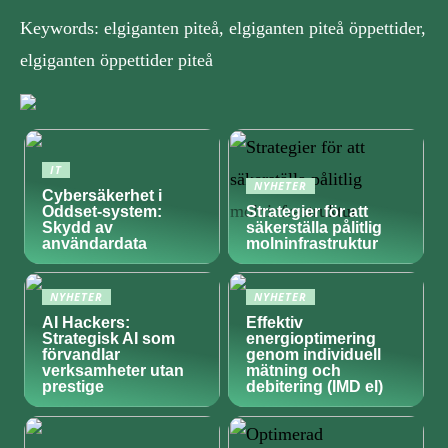
Keywords: elgiganten piteå, elgiganten piteå öppettider,
elgiganten öppettider piteå
IT
NYHETER
Cybersäkerhet i
Oddset-system:
Strategier för att
Skydd av
säkerställa pålitlig
användardata
molninfrastruktur
NYHETER
NYHETER
AI Hackers:
Effektiv
Strategisk AI som
energioptimering
förvandlar
genom individuell
verksamheter utan
mätning och
prestige
debitering (IMD el)