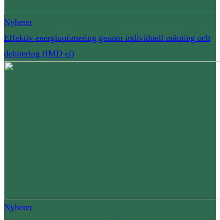
Nyheter
Effektiv energioptimering genom individuell mätning och
debitering (IMD el)
Nyheter