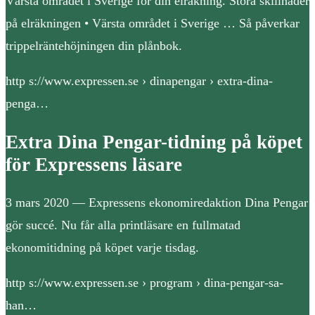
Värsta området i Sverige för din elräkning. Stora skillnader
på elräkningen • Värsta området i Sverige … Så påverkar
trippelräntehöjningen din plånbok.
http s://www.expressen.se › dinapengar › extra-dina-
penga…
Extra Dina Pengar-tidning på köpet
för Expressens läsare
3 mars 2020 — Expressens ekonomiredaktion Dina Pengar
gör succé. Nu får alla printläsare en fullmatad
ekonomitidning på köpet varje tisdag.
http s://www.expressen.se › program › dina-pengar-sa-
han…