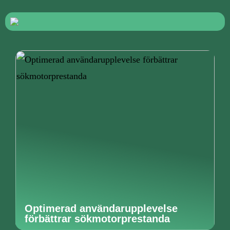
Optimerad användarupplevelse
förbättrar sökmotorprestanda