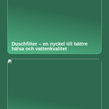
Duschfilter – en nyckel till bättre
hälsa och vattenkvalitet