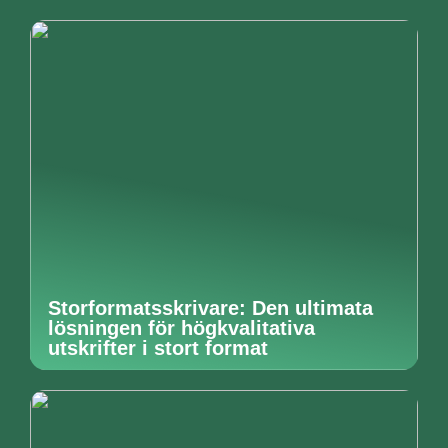
Storformatsskrivare: Den ultimata
lösningen för högkvalitativa
utskrifter i stort format