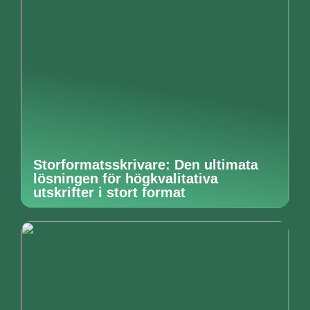
Storformatsskrivare: Den ultimata
lösningen för högkvalitativa
utskrifter i stort format