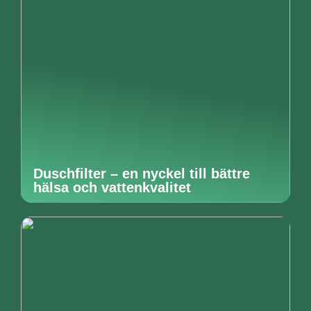
Duschfilter – en nyckel till bättre
hälsa och vattenkvalitet