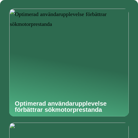
Optimerad användarupplevelse
förbättrar sökmotorprestanda