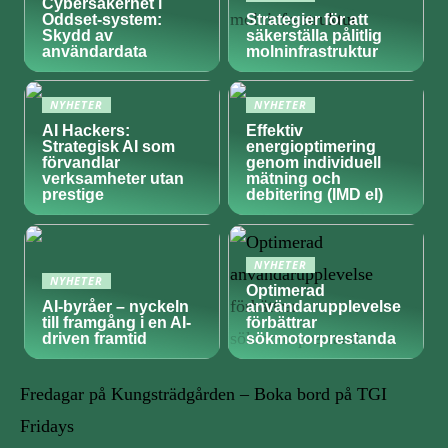
Cybersäkerhet i
Oddset-system:
Strategier för att
Skydd av
säkerställa pålitlig
användardata
molninfrastruktur
NYHETER
NYHETER
AI Hackers:
Effektiv
Strategisk AI som
energioptimering
förvandlar
genom individuell
verksamheter utan
mätning och
prestige
debitering (IMD el)
NYHETER
NYHETER
Optimerad
AI-byråer – nyckeln
användarupplevelse
till framgång i en AI-
förbättrar
driven framtid
sökmotorprestanda
Fredagar på Kungsträdgården – Boka bord på TGI
Fridays