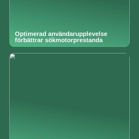
Optimerad användarupplevelse
förbättrar sökmotorprestanda