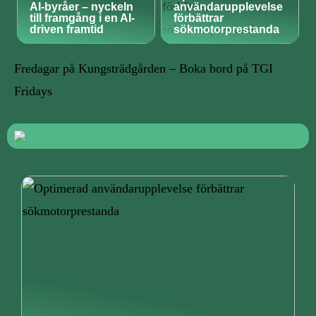
AI-byråer – nyckeln
användarupplevelse
till framgång i en AI-
förbättrar
driven framtid
sökmotorprestanda
Fredagar på Kungsträdgården – Boka bord på TGI
Fridays