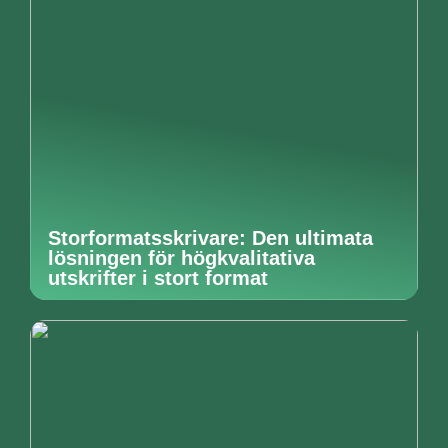
Storformatsskrivare: Den ultimata
lösningen för högkvalitativa
utskrifter i stort format