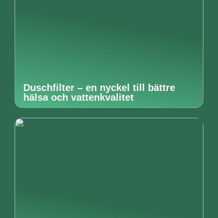
Duschfilter – en nyckel till bättre
hälsa och vattenkvalitet