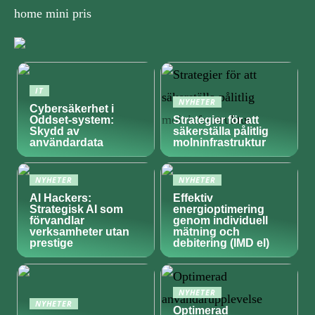
home mini pris
IT
NYHETER
Cybersäkerhet i
Oddset-system:
Strategier för att
Skydd av
säkerställa pålitlig
användardata
molninfrastruktur
NYHETER
NYHETER
AI Hackers:
Effektiv
Strategisk AI som
energioptimering
förvandlar
genom individuell
verksamheter utan
mätning och
prestige
debitering (IMD el)
NYHETER
NYHETER
Optimerad