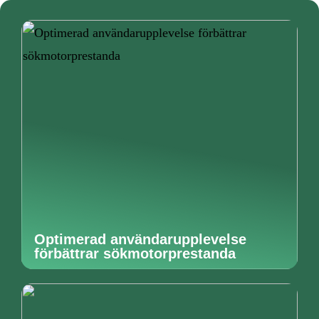
Optimerad användarupplevelse
förbättrar sökmotorprestanda