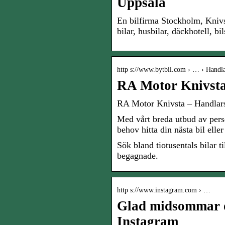
Uppsala
En bilfirma Stockholm, Knivs
bilar, husbilar, däckhotell, bi
http s://www.bytbil.com › … › Handla
RA Motor Knivsta
RA Motor Knivsta – Handlars
Med vårt breda utbud av perso
behov hitta din nästa bil ell
Sök bland tiotusentals bilar t
begagnade.
http s://www.instagram.com › …
Glad midsommar ö
Instagram