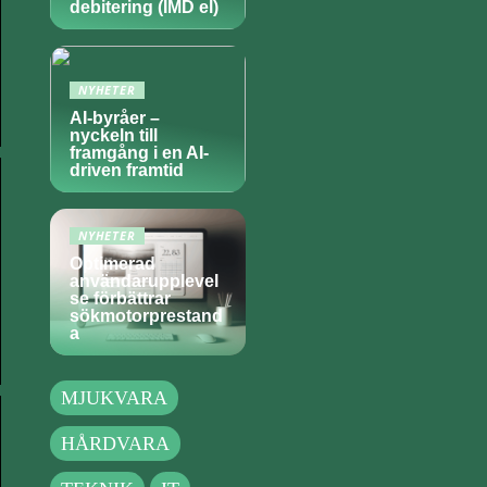
debitering (IMD el)
NYHETER
AI-byråer –
nyckeln till
framgång i en AI-
driven framtid
NYHETER
Optimerad
användarupplevel
se förbättrar
sökmotorprestand
a
MJUKVARA
HÅRDVARA