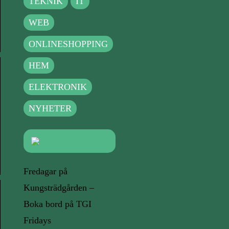
TEKNIK
IT
WEB
ONLINESHOPPING
HEM
ELEKTRONIK
NYHETER
Fredagar på
Kungsträdgården –
Boka bord på TGI
Fridays