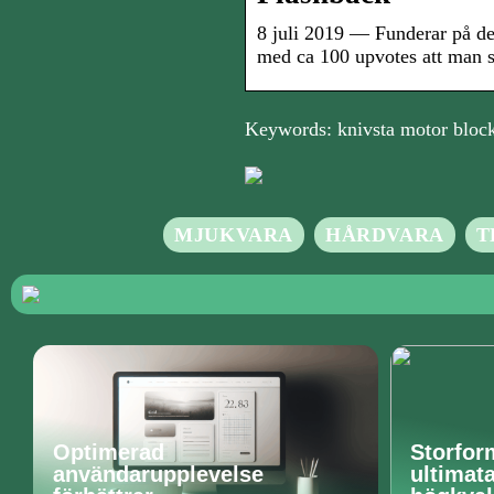
8 juli 2019 — Funderar på den
med ca 100 upvotes att man s
Keywords: knivsta motor block
MJUKVARA
HÅRDVARA
T
Optimerad
Storfor
användarupplevelse
ultimat