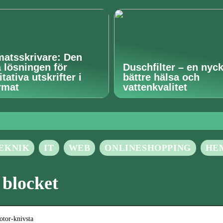
matsskrivare: Den
a lösningen för
Duschfilter – en nycke
tativa utskrifter i
bättre hälsa och
rmat
vattenkvalitet
EKNIK
IT
WEB
ONLINESHOPPING
HE
 blocket
otor-knivsta