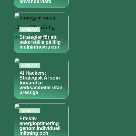
användardata
NYHETER
Strategier för att
säkerställa pålitlig
molninfrastruktur
NYHETER
AI Hackers:
Strategisk AI som
förvandlar
verksamheter utan
prestige
NYHETER
Effektiv
energioptimering
genom individuell
mätning och