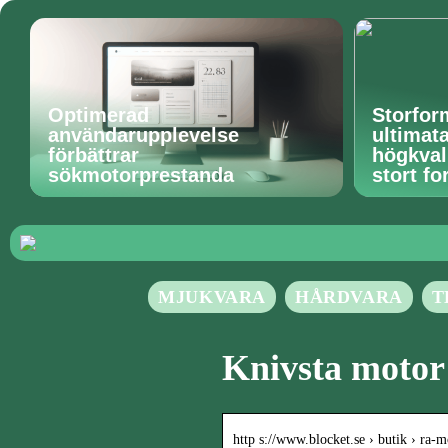
Optimerad
Storfor
användarupplevelse
ultimat
förbättrar
högkvali
sökmotorprestanda
stort fo
MJUKVARA
HÅRDVARA
T
Knivsta motor
http s://www.blocket.se › butik › ra-m