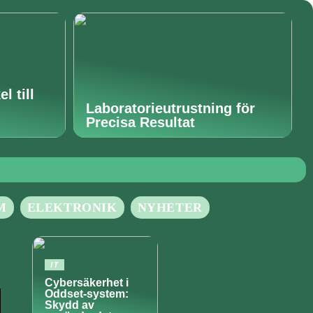
l till
Laboratorieutrustning för
Precisa Resultat
M
ELEKTRONIK
NYHETER
IT
Cybersäkerhet i
Oddset-system:
Skydd av