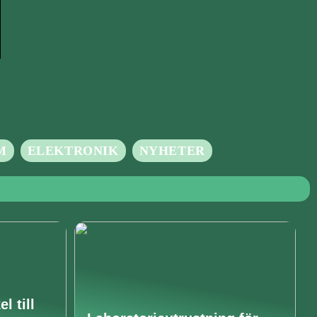
M
ELEKTRONIK
NYHETER
l till