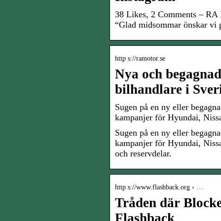
38 Likes, 2 Comments – RA 
“Glad midsommar önskar vi 
http s://ramotor.se
Nya och begagnad
bilhandlare i Sver
Sugen på en ny eller begagna
kampanjer för Hyundai, Nis
Sugen på en ny eller begagna
kampanjer för Hyundai, Niss
och reservdelar.
http s://www.flashback.org › …
Tråden där Blocke
Flashback