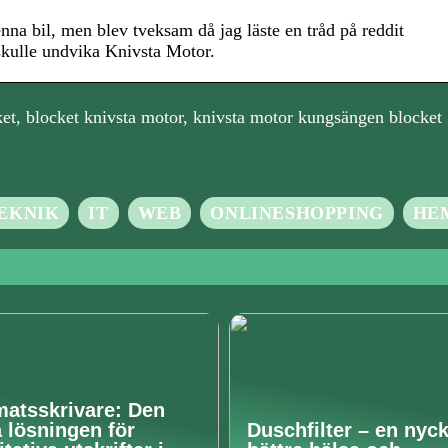
na bil, men blev tveksam då jag läste en tråd på reddit
kulle undvika Knivsta Motor.
et, blocket knivsta motor, knivsta motor kungsängen blocket
EKNIK
IT
WEB
ONLINESHOPPING
HE
matsskrivare: Den
a lösningen för
Duschfilter – en nycke