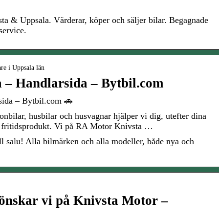
ta & Uppsala. Värderar, köper och säljer bilar. Begagnade
lservice.
re i Uppsala län
 – Handlarsida – Bytbil.com
ida – Bytbil.com 🚗
nbilar, husbilar och husvagnar hjälper vi dig, utefter dina
er fritidsprodukt. Vi på RA Motor Knivsta …
ill salu! Alla bilmärken och alla modeller, både nya och
nskar vi på Knivsta Motor –