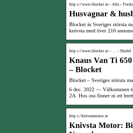
http s://www.blocket.se › Alla › Ford
Husvagnar & husbi
Blocket är Sveriges största m
knivsta med över 210 annons
http s://www.blocket.se › … › Husbil
Knaus Van Ti 650
– Blocket
Blocket – Sveriges största ma
6 dec. 2022 — Välkommen til
2A. Hos oss finner ni ett bre
http s://knivstamotor.se
Knivsta Motor: Bi