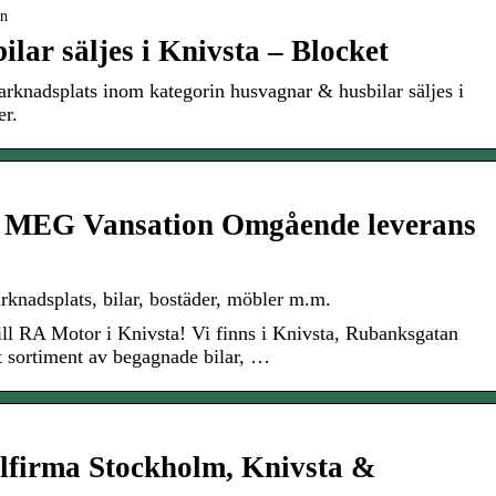
on
lar säljes i Knivsta – Blocket
arknadsplats inom kategorin husvagnar & husbilar säljes i
er.
 MEG Vansation Omgående leverans
rknadsplats, bilar, bostäder, möbler m.m.
l RA Motor i Knivsta! Vi finns i Knivsta, Rubanksgatan
tt sortiment av begagnade bilar, …
lfirma Stockholm, Knivsta &