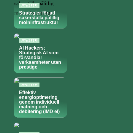
NYHETER
Strategier för att
säkerställa pålitlig
molninfrastruktur
NYHETER
AI Hackers:
Strategisk AI som
förvandlar
verksamheter utan
prestige
NYHETER
Effektiv
energioptimering
genom individuell
mätning och
debitering (IMD el)