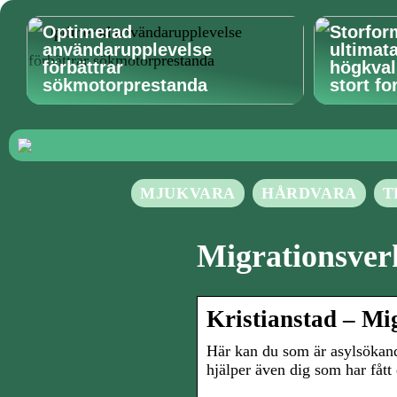
Optimerad
Storfor
användarupplevelse
ultimat
förbättrar
högkvali
sökmotorprestanda
stort fo
MJUKVARA
HÅRDVARA
T
Migrationsverk
Kristianstad – Mi
Här kan du som är asylsökande
hjälper även dig som har fåt