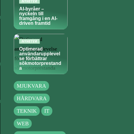
NYHETER
AI-byråer –
nyckeln till
framgång i en AI-
driven framtid
NYHETER
Optimerad
användarupplevel
se förbättrar
sökmotorprestand
a
MJUKVARA
HÅRDVARA
TEKNIK
IT
WEB