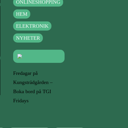
ONLINESHOPPING
HEM
ELEKTRONIK
NYHETER
Fredagar på
Kungsträdgården –
Boka bord på TGI
Fridays