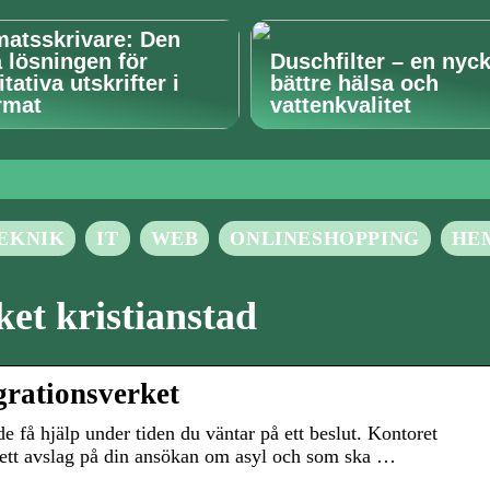
matsskrivare: Den
a lösningen för
Duschfilter – en nycke
tativa utskrifter i
bättre hälsa och
rmat
vattenkvalitet
EKNIK
IT
WEB
ONLINESHOPPING
HE
et kristianstad
grationsverket
 få hjälp under tiden du väntar på ett beslut. Kontoret
t ett avslag på din ansökan om asyl och som ska …