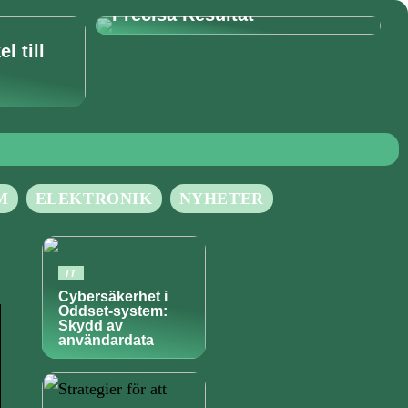
Precisa Resultat
l till
M
ELEKTRONIK
NYHETER
IT
Cybersäkerhet i
Oddset-system:
Skydd av
användardata