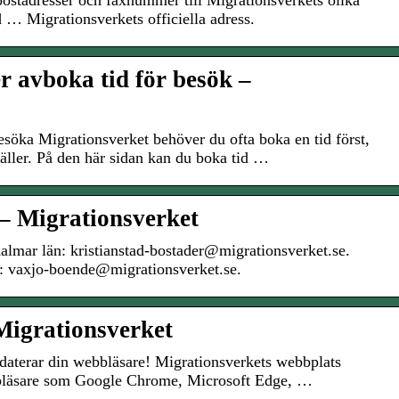
postadresser och faxnummer till Migrationsverkets olika
 … Migrationsverkets officiella adress.
r avboka tid för besök –
öka Migrationsverket behöver du ofta boka en tid först,
äller. På den här sidan kan du boka tid …
– Migrationsverket
lmar län: kristianstad-bostader@migrationsverket.se.
n: vaxjo-boende@migrationsverket.se.
Migrationsverket
aterar din webbläsare! Migrationsverkets webbplats
bbläsare som Google Chrome, Microsoft Edge, …