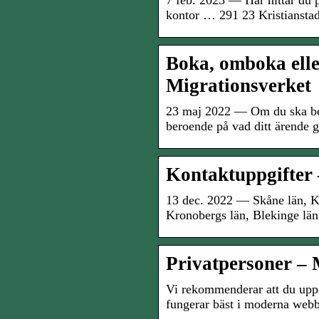
7 feb. 2023 — Här hittar du 
kontor … 291 23 Kristianstad
Boka, omboka elle
Migrationsverket
23 maj 2022 — Om du ska bes
beroende på vad ditt ärende g
Kontaktuppgifter 
13 dec. 2022 — Skåne län, Ka
Kronobergs län, Blekinge lä
Privatpersoner – 
Vi rekommenderar att du uppd
fungerar bäst i moderna we