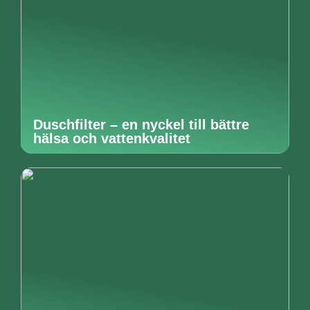
Duschfilter – en nyckel till bättre
hälsa och vattenkvalitet