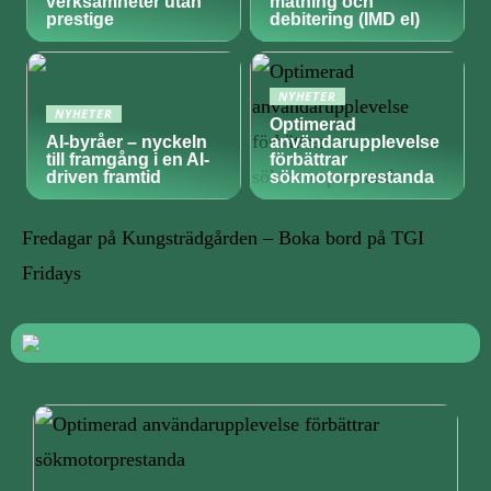
verksamheter utan
mätning och
prestige
debitering (IMD el)
NYHETER
NYHETER
Optimerad
AI-byråer – nyckeln
användarupplevelse
till framgång i en AI-
förbättrar
driven framtid
sökmotorprestanda
Fredagar på Kungsträdgården – Boka bord på TGI
Fridays