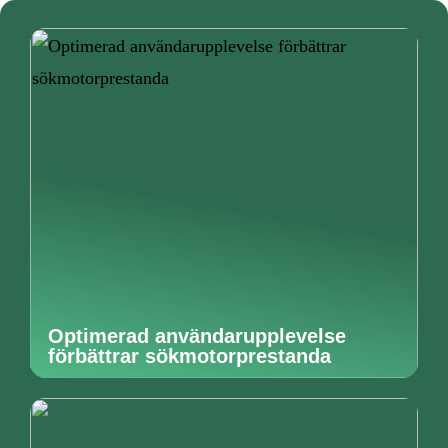
Optimerad användarupplevelse
förbättrar sökmotorprestanda