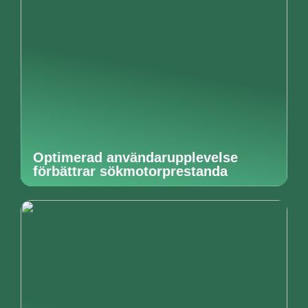
Optimerad användarupplevelse
förbättrar sökmotorprestanda