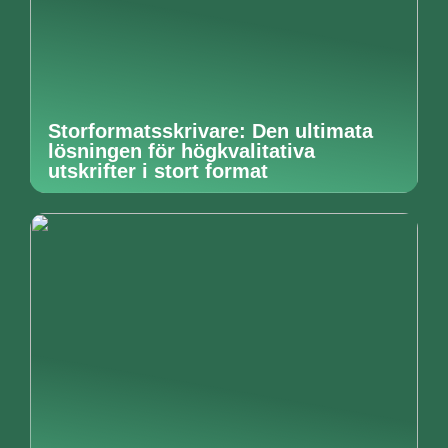
Storformatsskrivare: Den ultimata
lösningen för högkvalitativa
utskrifter i stort format