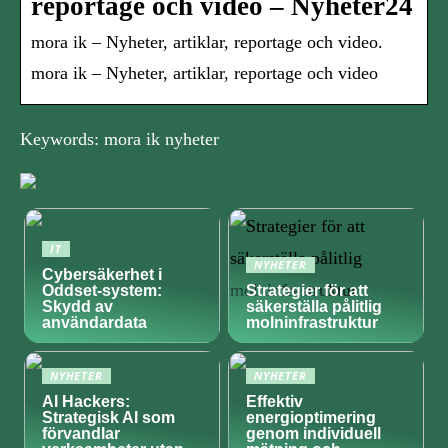
reportage och video – Nyheter24
mora ik – Nyheter, artiklar, reportage och video.
mora ik – Nyheter, artiklar, reportage och video
Keywords: mora ik nyheter
IT
NYHETER
Cybersäkerhet i
Oddset-system:
Strategier för att
Skydd av
säkerställa pålitlig
användardata
molninfrastruktur
NYHETER
NYHETER
AI Hackers:
Effektiv
Strategisk AI som
energioptimering
förvandlar
genom individuell