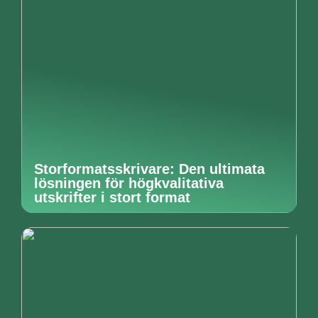
Storformatsskrivare: Den ultimata
lösningen för högkvalitativa
utskrifter i stort format