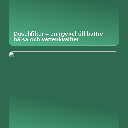
Duschfilter – en nyckel till bättre
hälsa och vattenkvalitet