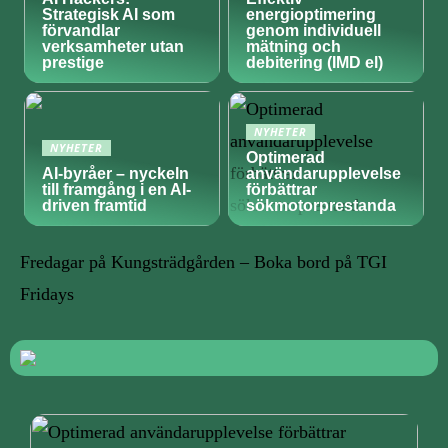
Strategisk AI som
energioptimering
förvandlar
genom individuell
verksamheter utan
mätning och
prestige
debitering (IMD el)
NYHETER
NYHETER
Optimerad
AI-byråer – nyckeln
användarupplevelse
till framgång i en AI-
förbättrar
driven framtid
sökmotorprestanda
Fredagar på Kungsträdgården – Boka bord på TGI
Fridays