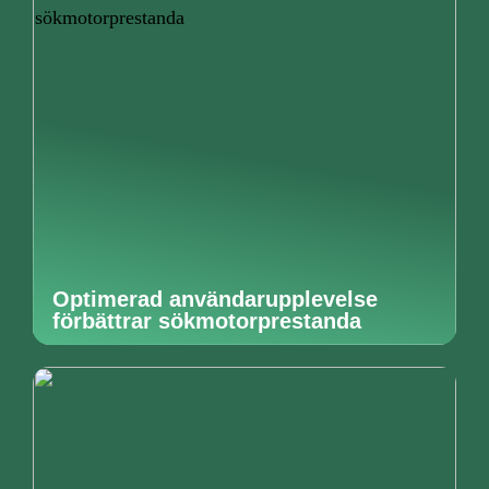
Optimerad användarupplevelse
förbättrar sökmotorprestanda