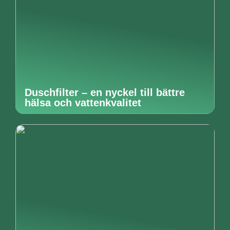
Duschfilter – en nyckel till bättre
hälsa och vattenkvalitet