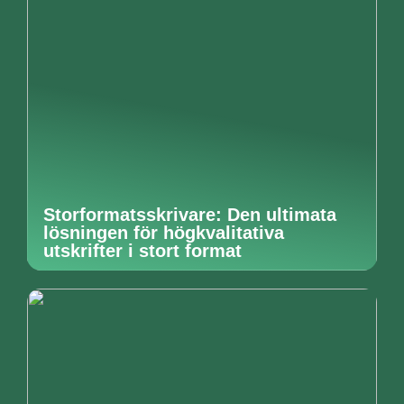
Storformatsskrivare: Den ultimata
lösningen för högkvalitativa
utskrifter i stort format