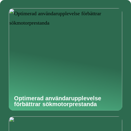
Optimerad användarupplevelse
förbättrar sökmotorprestanda