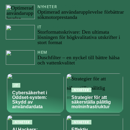
NYHETER
15/05/2025
Optimerad användarupplevelse förbättrar
sökmotorprestanda
IT
23/02/2025
Storformatsskrivare: Den ultimata
lösningen för högkvalitativa utskrifter i
stort format
HEM
14/01/2025
Duschfilter – en nyckel till bättre hälsa
och vattenkvalitet
IT
NYHETER
Cybersäkerhet i
Oddset-system:
Strategier för att
Skydd av
säkerställa pålitlig
användardata
molninfrastruktur
NYHETER
NYHETER
AI Hackers:
Effektiv