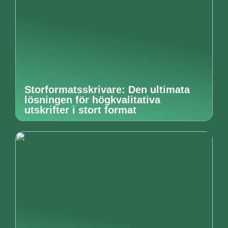
Storformatsskrivare: Den ultimata
lösningen för högkvalitativa
utskrifter i stort format