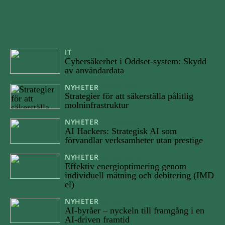
IT
17/11/2025
Cybersäkerhet i Oddset-system: Skydd
av användardata
NYHETER
04/09/2025
Strategier för att säkerställa pålitlig
molninfrastruktur
NYHETER
11/08/2025
AI Hackers: Strategisk AI som
förvandlar verksamheter utan prestige
NYHETER
09/06/2025
Effektiv energioptimering genom
individuell mätning och debitering (IMD
el)
NYHETER
09/06/2025
AI-byråer – nyckeln till framgång i en
AI-driven framtid