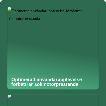
Optimerad användarupplevelse
förbättrar sökmotorprestanda