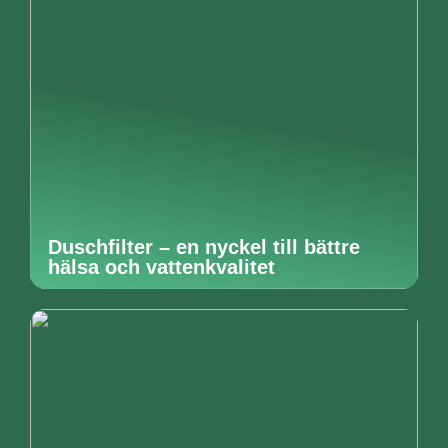
Duschfilter – en nyckel till bättre
hälsa och vattenkvalitet