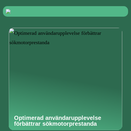
Optimerad användarupplevelse
förbättrar sökmotorprestanda