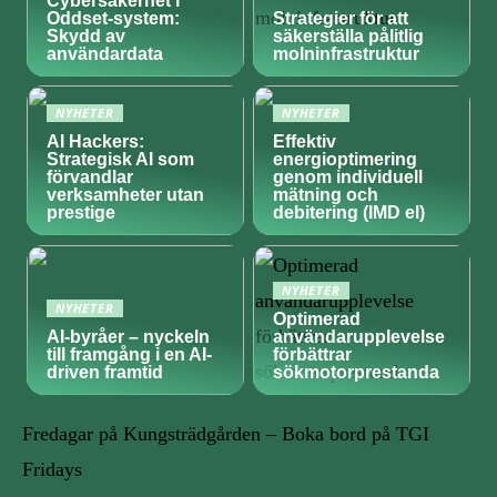
Cybersäkerhet i
Oddset-system:
Strategier för att
Skydd av
säkerställa pålitlig
användardata
molninfrastruktur
NYHETER
NYHETER
AI Hackers:
Effektiv
Strategisk AI som
energioptimering
förvandlar
genom individuell
verksamheter utan
mätning och
prestige
debitering (IMD el)
NYHETER
NYHETER
Optimerad
AI-byråer – nyckeln
användarupplevelse
till framgång i en AI-
förbättrar
driven framtid
sökmotorprestanda
Fredagar på Kungsträdgården – Boka bord på TGI
Fridays