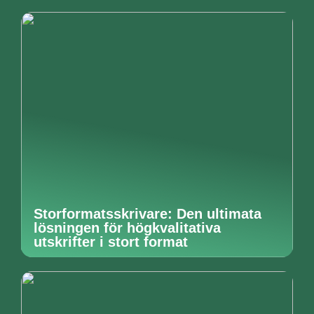
Storformatsskrivare: Den ultimata
lösningen för högkvalitativa
utskrifter i stort format