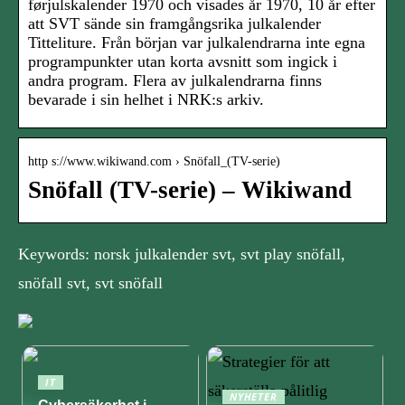
førjulskalender 1970 och visades år 1970, 10 år efter
att SVT sände sin framgångsrika julkalender
Titteliture. Från början var julkalendrarna inte egna
programpunkter utan korta avsnitt som ingick i
andra program. Flera av julkalendrarna finns
bevarade i sin helhet i NRK:s arkiv.
http s://www.wikiwand.com › Snöfall_(TV-serie)
Snöfall (TV-serie) – Wikiwand
Keywords: norsk julkalender svt, svt play snöfall,
snöfall svt, svt snöfall
IT
NYHETER