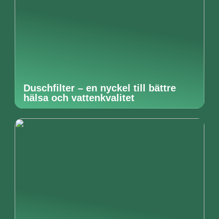
Duschfilter – en nyckel till bättre
hälsa och vattenkvalitet