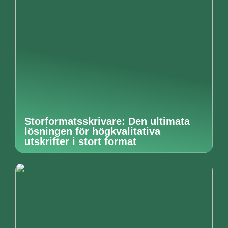
Storformatsskrivare: Den ultimata
lösningen för högkvalitativa
utskrifter i stort format