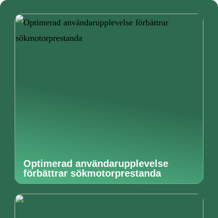
Optimerad användarupplevelse
förbättrar sökmotorprestanda