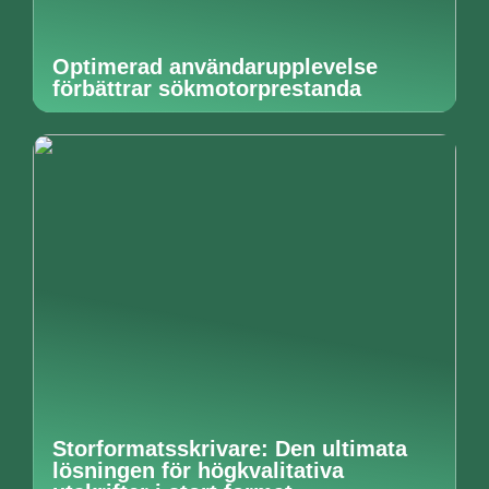
Optimerad användarupplevelse
förbättrar sökmotorprestanda
Storformatsskrivare: Den ultimata
lösningen för högkvalitativa