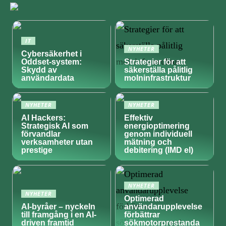
IT
NYHETER
Cybersäkerhet i
Oddset-system:
Strategier för att
Skydd av
säkerställa pålitlig
användardata
molninfrastruktur
NYHETER
NYHETER
AI Hackers:
Effektiv
Strategisk AI som
energioptimering
förvandlar
genom individuell
verksamheter utan
mätning och
prestige
debitering (IMD el)
NYHETER
NYHETER
Optimerad
AI-byråer – nyckeln
användarupplevelse
till framgång i en AI-
förbättrar
driven framtid
sökmotorprestanda