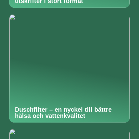
utskrifter i stort format
Duschfilter – en nyckel till bättre
hälsa och vattenkvalitet