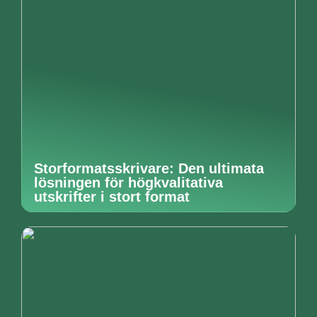
Storformatsskrivare: Den ultimata
lösningen för högkvalitativa
utskrifter i stort format