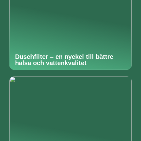
Duschfilter – en nyckel till bättre
hälsa och vattenkvalitet