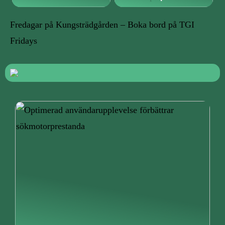
Fredagar på Kungsträdgården – Boka bord på TGI
Fridays