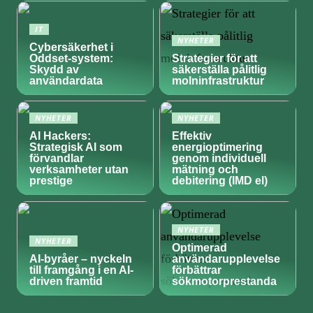
IT
NYHETER
Cybersäkerhet i
Oddset-system:
Strategier för att
Skydd av
säkerställa pålitlig
användardata
molninfrastruktur
NYHETER
NYHETER
AI Hackers:
Effektiv
Strategisk AI som
energioptimering
förvandlar
genom individuell
verksamheter utan
mätning och
prestige
debitering (IMD el)
NYHETER
NYHETER
Optimerad
AI-byråer – nyckeln
användarupplevelse
till framgång i en AI-
förbättrar
driven framtid
sökmotorprestanda