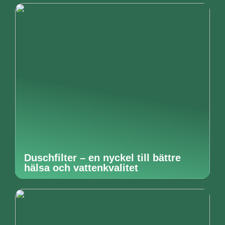
Duschfilter – en nyckel till bättre
hälsa och vattenkvalitet