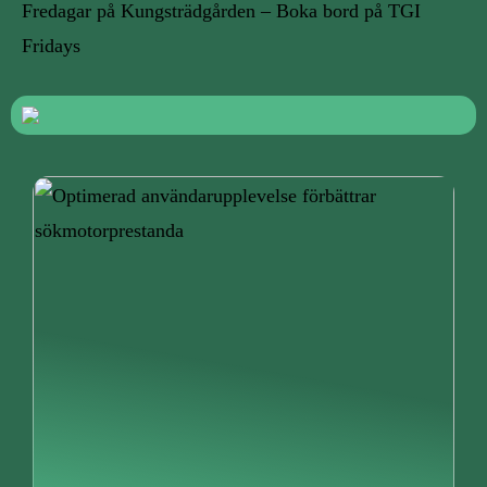
Fredagar på Kungsträdgården – Boka bord på TGI
Fridays