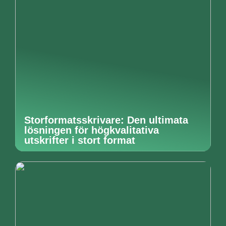
Storformatsskrivare: Den ultimata
lösningen för högkvalitativa
utskrifter i stort format