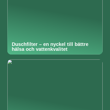
Duschfilter – en nyckel till bättre
hälsa och vattenkvalitet