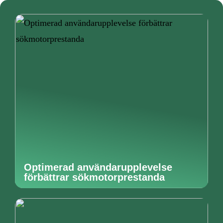
Optimerad användarupplevelse
förbättrar sökmotorprestanda