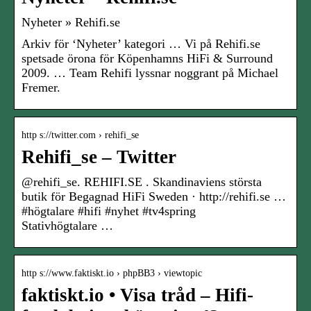
Nyheter » Rehifi.se
Arkiv för ‘Nyheter’ kategori … Vi på Rehifi.se
spetsade örona för Köpenhamns HiFi & Surround
2009. … Team Rehifi lyssnar noggrant på Michael
Fremer.
http s://twitter.com › rehifi_se
Rehifi_se – Twitter
@rehifi_se. REHIFI.SE . Skandinaviens största
butik för Begagnad HiFi Sweden · http://rehifi.se …
#högtalare #hifi #nyhet #tv4spring
Stativhögtalare …
http s://www.faktiskt.io › phpBB3 › viewtopic
faktiskt.io • Visa tråd – Hifi-