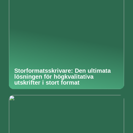
Storformatsskrivare: Den ultimata
lösningen för högkvalitativa
utskrifter i stort format