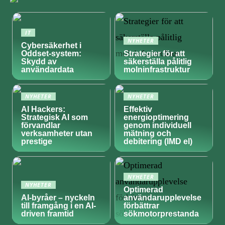
IT
NYHETER
Cybersäkerhet i
Oddset-system:
Strategier för att
Skydd av
säkerställa pålitlig
användardata
molninfrastruktur
NYHETER
NYHETER
AI Hackers:
Effektiv
Strategisk AI som
energioptimering
förvandlar
genom individuell
verksamheter utan
mätning och
prestige
debitering (IMD el)
NYHETER
NYHETER
Optimerad
AI-byråer – nyckeln
användarupplevelse
till framgång i en AI-
förbättrar
driven framtid
sökmotorprestanda