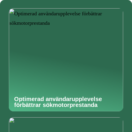
Optimerad användarupplevelse
förbättrar sökmotorprestanda