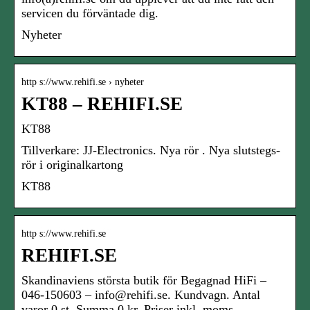
servicen du förväntade dig.
Nyheter
http s://www.rehifi.se › nyheter
KT88 – REHIFI.SE
KT88
Tillverkare: JJ-Electronics. Nya rör . Nya slutstegs-
rör i originalkartong
KT88
http s://www.rehifi.se
REHIFI.SE
Skandinaviens största butik för Begagnad HiFi –
046-150603 – info@rehifi.se. Kundvagn. Antal
varor 0 st. Summa 0 kr. Priser inkl. moms.