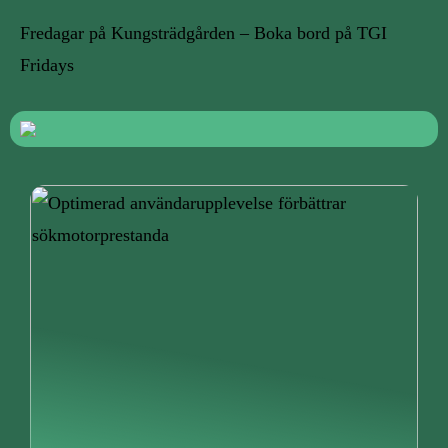
Fredagar på Kungsträdgården – Boka bord på TGI
Fridays