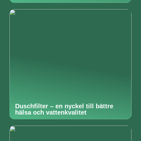
Duschfilter – en nyckel till bättre
hälsa och vattenkvalitet