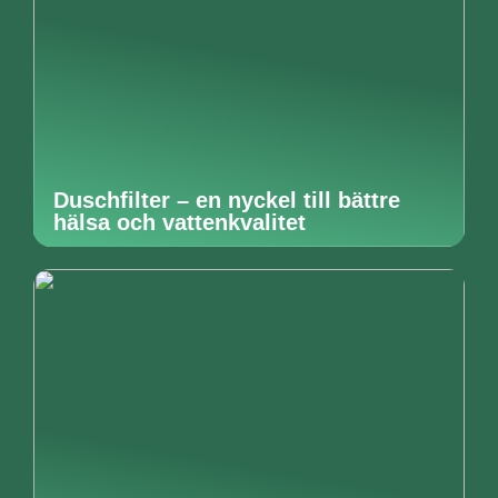
Duschfilter – en nyckel till bättre
hälsa och vattenkvalitet