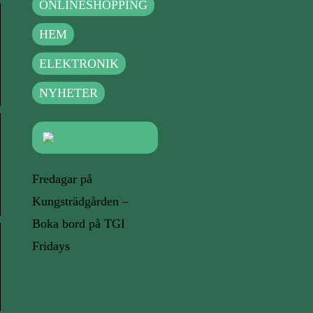
ONLINESHOPPING
HEM
ELEKTRONIK
NYHETER
Fredagar på
Kungsträdgården –
Boka bord på TGI
Fridays