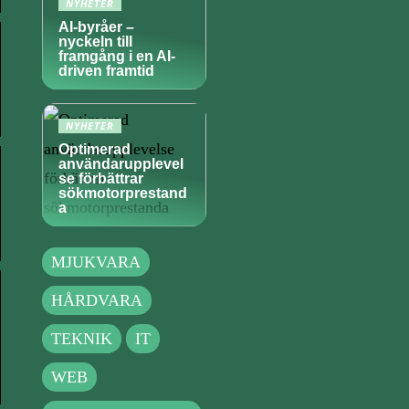
NYHETER
AI-byråer –
nyckeln till
framgång i en AI-
driven framtid
NYHETER
Optimerad
användarupplevel
se förbättrar
sökmotorprestand
a
MJUKVARA
HÅRDVARA
TEKNIK
IT
WEB