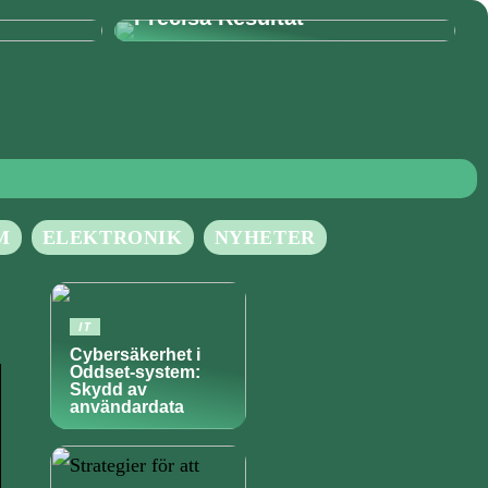
Precisa Resultat
M
ELEKTRONIK
NYHETER
IT
Cybersäkerhet i
Oddset-system:
Skydd av
användardata