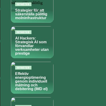
NYHETER
Strategier för att
säkerställa pålitlig
molninfrastruktur
NYHETER
AI Hackers:
Strategisk AI som
förvandlar
verksamheter utan
prestige
NYHETER
Effektiv
energioptimering
genom individuell
mätning och
debitering (IMD el)