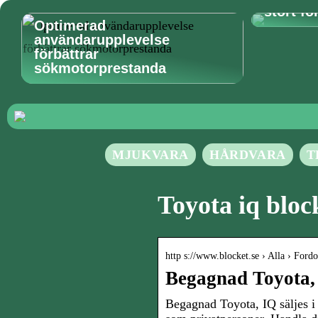
stort fo
Optimerad
användarupplevelse
förbättrar
sökmotorprestanda
MJUKVARA
HÅRDVARA
T
Toyota iq bloc
http s://www.blocket.se › Alla › Fordo
Begagnad Toyota, I
Begagnad Toyota, IQ säljes i