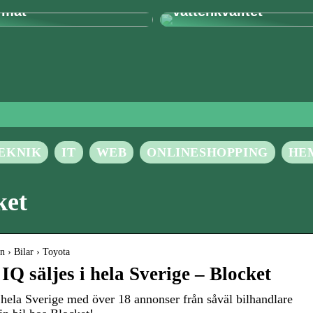
rmat
vattenkvalitet
EKNIK
IT
WEB
ONLINESHOPPING
HE
ket
n › Bilar › Toyota
Q säljes i hela Sverige – Blocket
 hela Sverige med över 18 annonser från såväl bilhandlare