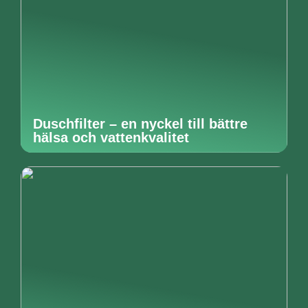
Duschfilter – en nyckel till bättre
hälsa och vattenkvalitet