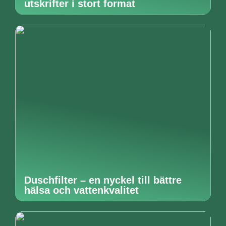
utskrifter i stort format
Duschfilter – en nyckel till bättre
hälsa och vattenkvalitet