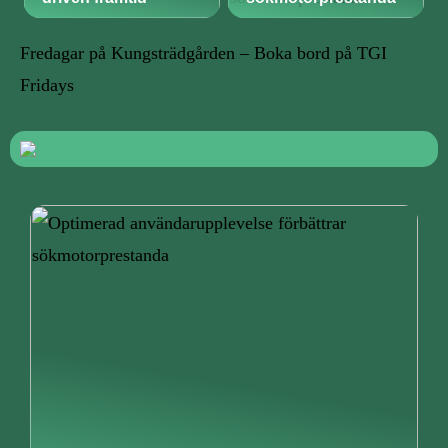
Fredagar på Kungsträdgården – Boka bord på TGI
Fridays