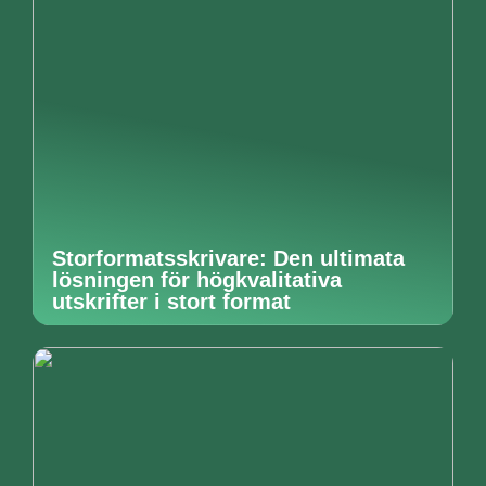
Storformatsskrivare: Den ultimata
lösningen för högkvalitativa
utskrifter i stort format