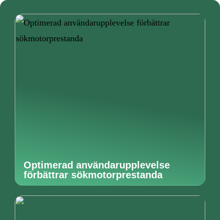
Optimerad användarupplevelse
förbättrar sökmotorprestanda