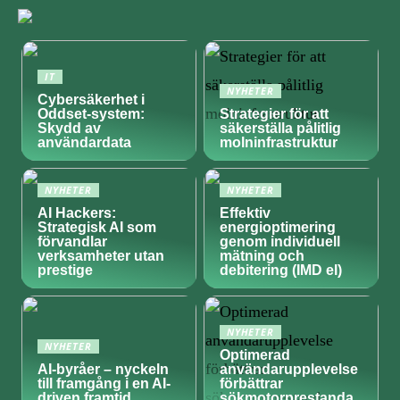
IT
NYHETER
Cybersäkerhet i
Oddset-system:
Strategier för att
Skydd av
säkerställa pålitlig
användardata
molninfrastruktur
NYHETER
NYHETER
AI Hackers:
Effektiv
Strategisk AI som
energioptimering
förvandlar
genom individuell
verksamheter utan
mätning och
prestige
debitering (IMD el)
NYHETER
NYHETER
Optimerad
AI-byråer – nyckeln
användarupplevelse
till framgång i en AI-
förbättrar
driven framtid
sökmotorprestanda