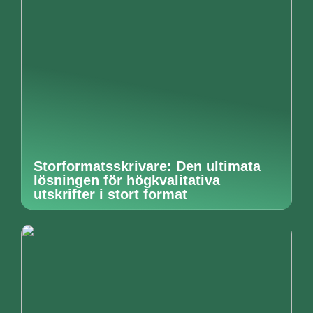
Storformatsskrivare: Den ultimata
lösningen för högkvalitativa
utskrifter i stort format