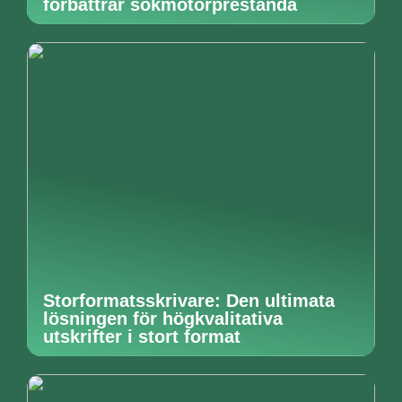
förbättrar sökmotorprestanda
Storformatsskrivare: Den ultimata
lösningen för högkvalitativa
utskrifter i stort format