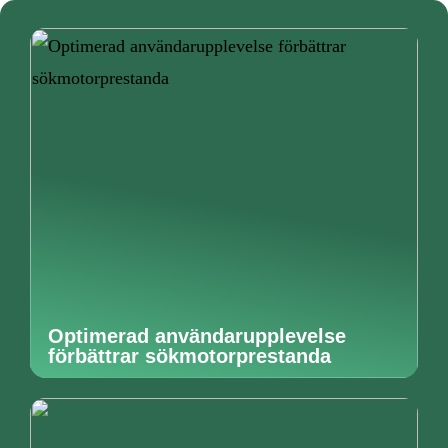
Optimerad användarupplevelse
förbättrar sökmotorprestanda