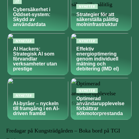
IT
NYHETER
Cybersäkerhet i
Oddset-system:
Strategier för att
Skydd av
säkerställa pålitlig
användardata
molninfrastruktur
NYHETER
NYHETER
AI Hackers:
Effektiv
Strategisk AI som
energioptimering
förvandlar
genom individuell
verksamheter utan
mätning och
prestige
debitering (IMD el)
NYHETER
NYHETER
Optimerad
AI-byråer – nyckeln
användarupplevelse
till framgång i en AI-
förbättrar
driven framtid
sökmotorprestanda
Fredagar på Kungsträdgården – Boka bord på TGI