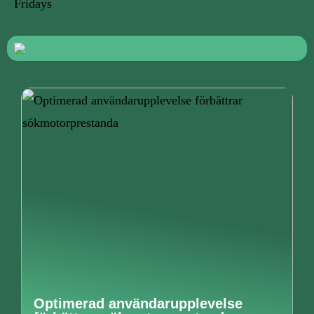
Fridays
Optimerad användarupplevelse