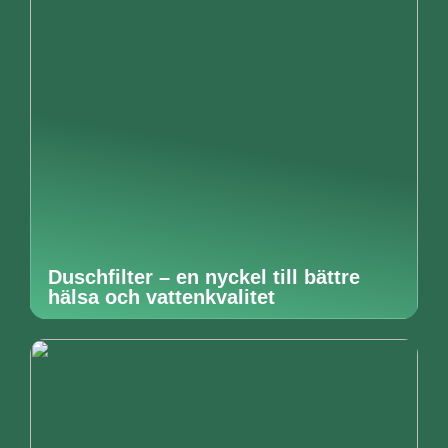
Duschfilter – en nyckel till bättre
hälsa och vattenkvalitet