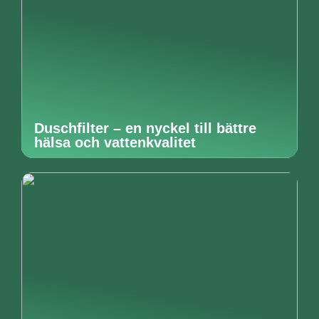
Duschfilter – en nyckel till bättre
hälsa och vattenkvalitet