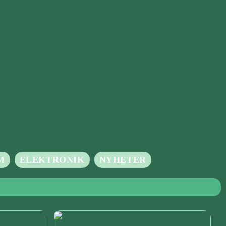
M
ELEKTRONIK
NYHETER