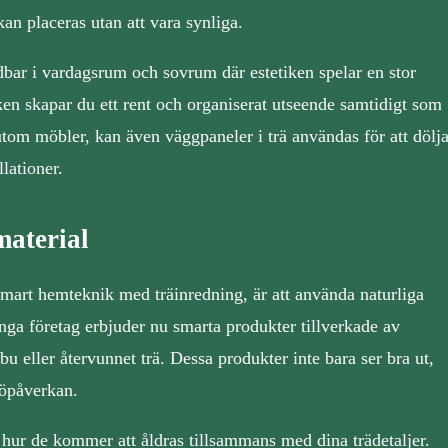
an placeras utan att vara synliga.
bar i vardagsrum och sovrum där estetiken spelar en stor
ken skapar du ett rent och organiserat utseende samtidigt som
utom möbler, kan även väggpaneler i trä användas för att dölj
lationer.
material
a smart hemteknik med träinredning, är att använda naturliga
nga företag erbjuder nu smarta produkter tillverkade av
 eller återvunnet trä. Dessa produkter inte bara ser bra ut,
jöpåverkan.
 hur de kommer att åldras tillsammans med dina trädetaljer.