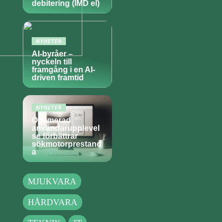
debitering (IMD el)
NYHETER
AI-byråer –
nyckeln till
framgång i en AI-
driven framtid
NYHETER
Optimerad
användarupplevel
se förbättrar
sökmotorprestand
a
MJUKVARA
HÅRDVARA