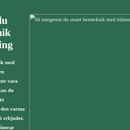
du
nik
ing
ik med
en
nte vara
kan du
kt
a den varma
ä erbjuder.
inerar