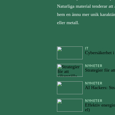
Naturliga material tenderar att 
hem en ännu mer unik karaktär.
eller metall.
IT
17/11/2025
Cybersäkerhet i
NYHETER
04/09
Strategier för at
NYHETER
11/08
AI Hackers: Str
NYHETER
09/06
Effektiv energi
el)