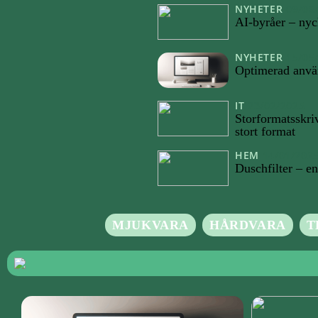
NYHETER
09/06
AI-byråer – nyc
NYHETER
15/05
Optimerad använ
IT
23/02/2025
Storformatsskriv
stort format
HEM
14/01/202
Duschfilter – en
MJUKVARA
HÅRDVARA
T