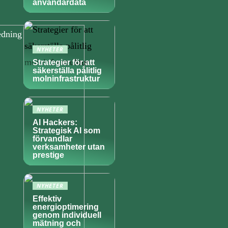
användardata
NYHETER
Strategier för att
säkerställa pålitlig
molninfrastruktur
NYHETER
AI Hackers:
Strategisk AI som
förvandlar
verksamheter utan
prestige
NYHETER
Effektiv
energioptimering
genom individuell
mätning och