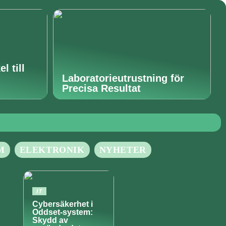
l till
Laboratorieutrustning för
Precisa Resultat
M
ELEKTRONIK
NYHETER
IT
Cybersäkerhet i
Oddset-system:
Skydd av