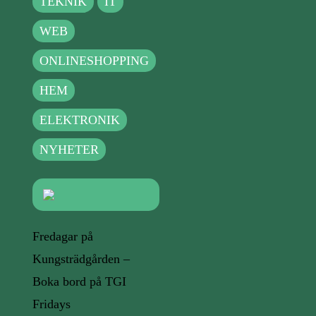
TEKNIK
IT
WEB
ONLINESHOPPING
HEM
ELEKTRONIK
NYHETER
Fredagar på
Kungsträdgården –
Boka bord på TGI
Fridays