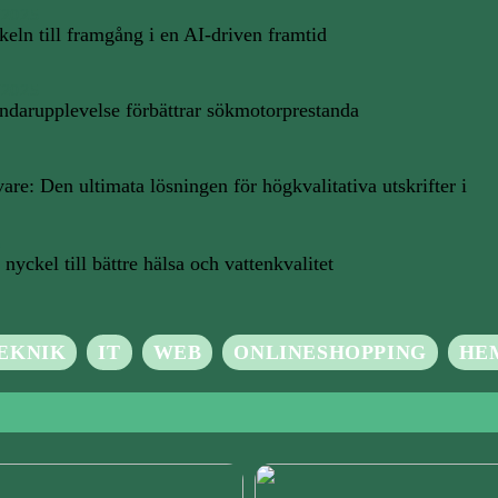
/2025
keln till framgång i en AI-driven framtid
/2025
darupplevelse förbättrar sökmotorprestanda
are: Den ultimata lösningen för högkvalitativa utskrifter i
5
 nyckel till bättre hälsa och vattenkvalitet
EKNIK
IT
WEB
ONLINESHOPPING
HE