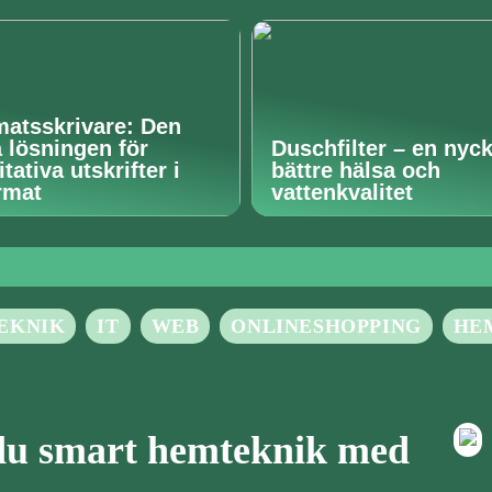
matsskrivare: Den
a lösningen för
Duschfilter – en nycke
tativa utskrifter i
bättre hälsa och
rmat
vattenkvalitet
EKNIK
IT
WEB
ONLINESHOPPING
HE
 du smart hemteknik med