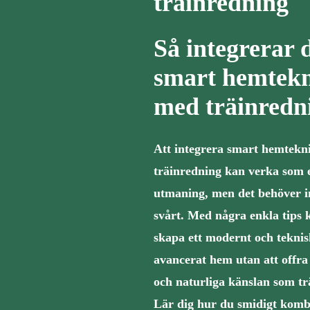
träinredning
Så integrerar 
smart hemtek
med träinredn
Att integrera smart hemtekn
träinredning kan verka som 
utmaning, men det behöver i
svårt. Med några enkla tips 
skapa ett modernt och teknis
avancerat hem utan att offr
och naturliga känslan som tr
Lär dig hur du smidigt komb