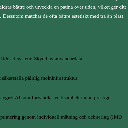
åldras bättre och utveckla en patina över tiden, vilket ger ditt
 Dessutom matchar de ofta bättre estetiskt med trä än plast
 Oddset-system: Skydd av användardata
/2025
t säkerställa pålitlig molninfrastruktur
/2025
ategisk AI som förvandlar verksamheter utan prestige
/2025
optimering genom individuell mätning och debitering (IMD