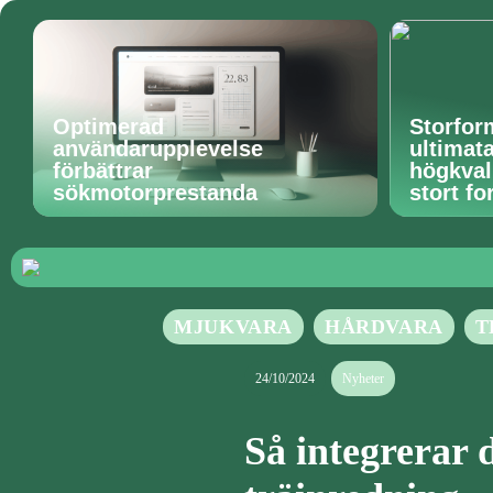
Optimerad
Storfor
användarupplevelse
ultimat
förbättrar
högkvali
sökmotorprestanda
stort fo
MJUKVARA
HÅRDVARA
T
24/10/2024
Nyheter
Så integrerar