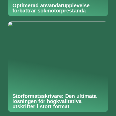
Optimerad användarupplevelse
förbättrar sökmotorprestanda
Storformatsskrivare: Den ultimata
lösningen för högkvalitativa
utskrifter i stort format