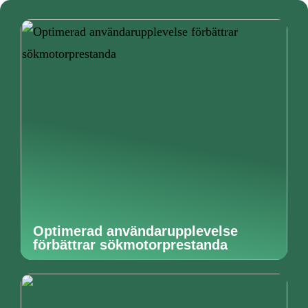
Optimerad användarupplevelse
förbättrar sökmotorprestanda