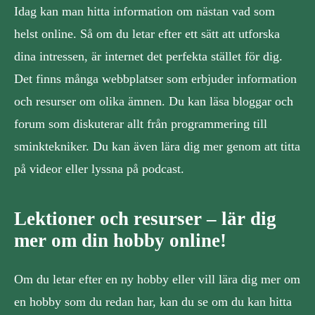
Idag kan man hitta information om nästan vad som
helst online. Så om du letar efter ett sätt att utforska
dina intressen, är internet det perfekta stället för dig.
Det finns många webbplatser som erbjuder information
och resurser om olika ämnen. Du kan läsa bloggar och
forum som diskuterar allt från programmering till
sminktekniker. Du kan även lära dig mer genom att titta
på videor eller lyssna på podcast.
Lektioner och resurser – lär dig
mer om din hobby online!
Om du letar efter en ny hobby eller vill lära dig mer om
en hobby som du redan har, kan du se om du kan hitta