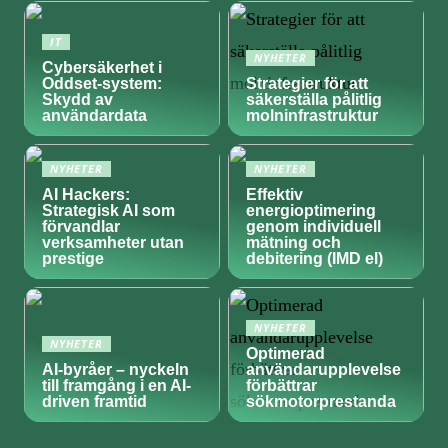
IT
NYHETER
Cybersäkerhet i
Oddset-system:
Strategier för att
Skydd av
säkerställa pålitlig
användardata
molninfrastruktur
NYHETER
NYHETER
AI Hackers:
Effektiv
Strategisk AI som
energioptimering
förvandlar
genom individuell
verksamheter utan
mätning och
prestige
debitering (IMD el)
NYHETER
NYHETER
Optimerad
AI-byråer – nyckeln
användarupplevelse
till framgång i en AI-
förbättrar
driven framtid
sökmotorprestanda