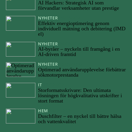
AI Hackers: Strategisk AI som
förvandlar verksamheter utan prestige
NYHETER
09/06/2025
Effektiv energioptimering genom
individuell mätning och debitering (IMD
el)
NYHETER
09/06/2025
AI-byråer – nyckeln till framgång i en
AI-driven framtid
NYHETER
15/05/2025
Optimerad användarupplevelse förbättrar
sökmotorprestanda
IT
23/02/2025
Storformatsskrivare: Den ultimata
lösningen för högkvalitativa utskrifter i
stort format
HEM
14/01/2025
Duschfilter – en nyckel till bättre hälsa
och vattenkvalitet