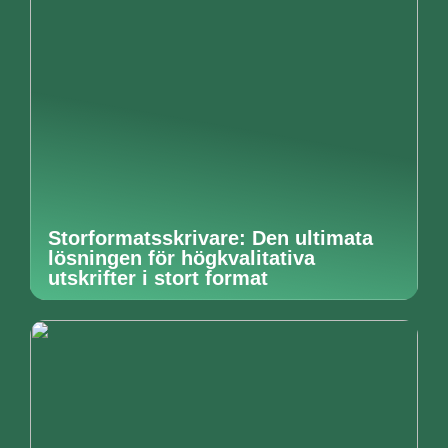
Storformatsskrivare: Den ultimata
lösningen för högkvalitativa
utskrifter i stort format