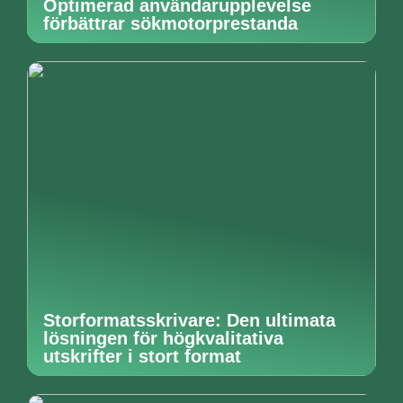
Optimerad användarupplevelse
förbättrar sökmotorprestanda
Storformatsskrivare: Den ultimata
lösningen för högkvalitativa
utskrifter i stort format