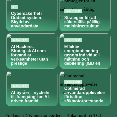
IT
NYHETER
Cybersäkerhet i
Oddset-system:
Strategier för att
Skydd av
säkerställa pålitlig
användardata
molninfrastruktur
NYHETER
NYHETER
AI Hackers:
Effektiv
Strategisk AI som
energioptimering
förvandlar
genom individuell
verksamheter utan
mätning och
prestige
debitering (IMD el)
NYHETER
NYHETER
Optimerad
AI-byråer – nyckeln
användarupplevelse
till framgång i en AI-
förbättrar
driven framtid
sökmotorprestanda
Fredagar på Kungsträdgården – Boka bord på TGI