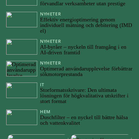
förvandlar verksamheter utan prestige
NYHETER
09/06/2025
Effektiv energioptimering genom
individuell mätning och debitering (IMD
el)
NYHETER
09/06/2025
AI-byråer – nyckeln till framgång i en
AI-driven framtid
NYHETER
15/05/2025
Optimerad användarupplevelse förbättrar
sökmotorprestanda
IT
23/02/2025
Storformatsskrivare: Den ultimata
lösningen för högkvalitativa utskrifter i
stort format
HEM
14/01/2025
Duschfilter – en nyckel till bättre hälsa
och vattenkvalitet