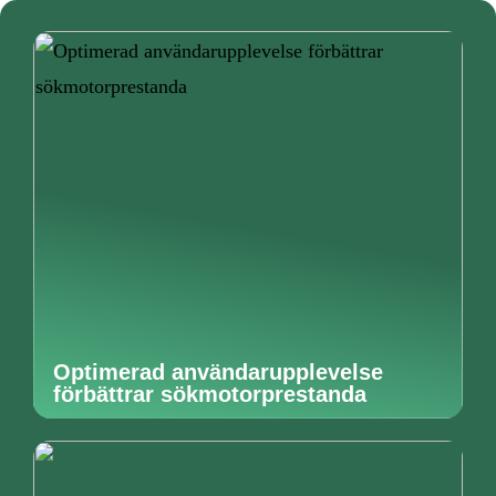
Optimerad användarupplevelse
förbättrar sökmotorprestanda