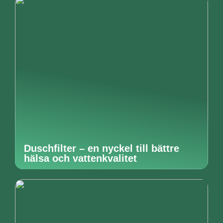
Duschfilter – en nyckel till bättre
hälsa och vattenkvalitet