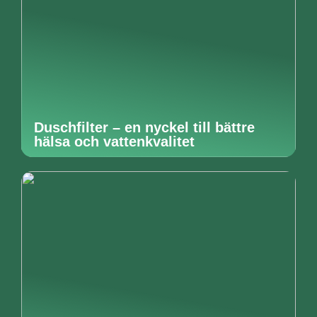
Duschfilter – en nyckel till bättre
hälsa och vattenkvalitet