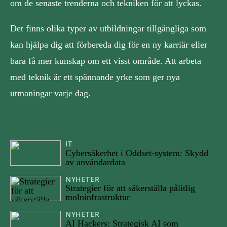
om de senaste trenderna och tekniken för att lyckas.
Det finns olika typer av utbildningar tillgängliga som
kan hjälpa dig att förbereda dig för en ny karriär eller
bara få mer kunskap om ett visst område. Att arbeta
med teknik är ett spännande yrke som ger nya
utmaningar varje dag.
IT
17/11/2025
Cybersäkerhet i Oddset-system: Skydd
av användardata
NYHETER
04/09/2025
Strategier för att säkerställa pålitlig
molninfrastruktur
NYHETER
11/08/2025
AI Hackers: Strategisk AI som