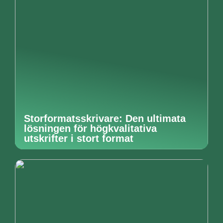
Storformatsskrivare: Den ultimata
lösningen för högkvalitativa
utskrifter i stort format