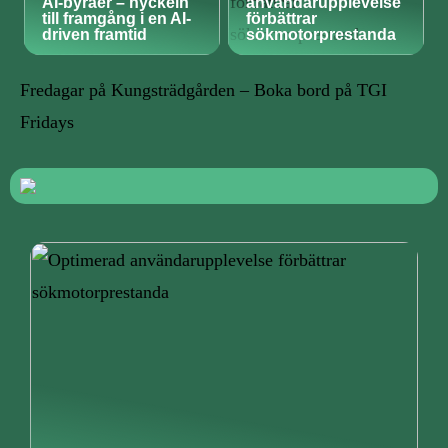
AI-byråer – nyckeln
användarupplevelse
till framgång i en AI-
förbättrar
driven framtid
sökmotorprestanda
Fredagar på Kungsträdgården – Boka bord på TGI
Fridays