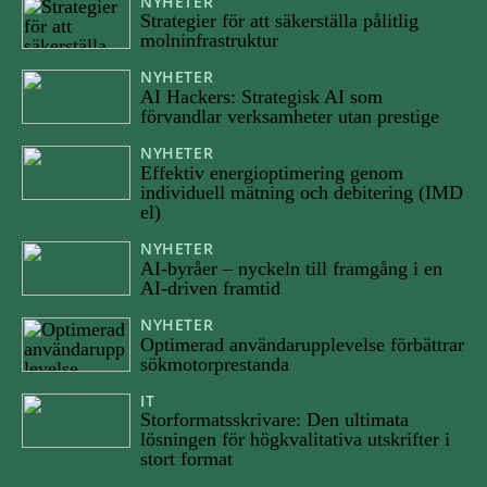
NYHETER
04/09/2025
Strategier för att säkerställa pålitlig
molninfrastruktur
NYHETER
11/08/2025
AI Hackers: Strategisk AI som
förvandlar verksamheter utan prestige
NYHETER
09/06/2025
Effektiv energioptimering genom
individuell mätning och debitering (IMD
el)
NYHETER
09/06/2025
AI-byråer – nyckeln till framgång i en
AI-driven framtid
NYHETER
15/05/2025
Optimerad användarupplevelse förbättrar
sökmotorprestanda
IT
23/02/2025
Storformatsskrivare: Den ultimata
lösningen för högkvalitativa utskrifter i
stort format