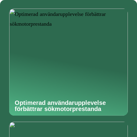
Optimerad användarupplevelse
förbättrar sökmotorprestanda