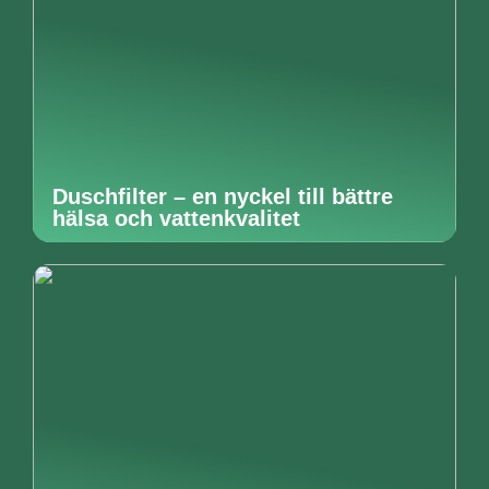
Duschfilter – en nyckel till bättre
hälsa och vattenkvalitet