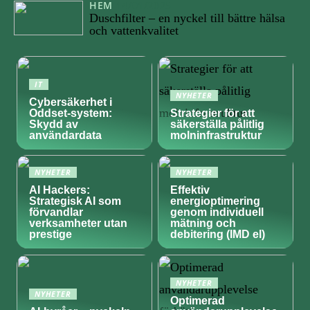
HEM
14/01/2025
Duschfilter – en nyckel till bättre hälsa
och vattenkvalitet
IT
NYHETER
Cybersäkerhet i
Oddset-system:
Strategier för att
Skydd av
säkerställa pålitlig
användardata
molninfrastruktur
NYHETER
NYHETER
AI Hackers:
Effektiv
Strategisk AI som
energioptimering
förvandlar
genom individuell
verksamheter utan
mätning och
prestige
debitering (IMD el)
NYHETER
NYHETER
Optimerad